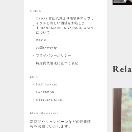
GUIDE
tadas|富山八尾より着物をアップサ
イクルし新しい価値を創造しま
す|handmade in yatsuo,japan
について
BLOG
お問い合わせ
プライバシーポリシー
特定商取引法に基づく表記
Rela
LINK
Instagram
Facebook
Official Site
Mail Magazine
新商品やキャンペーンなどの最新情
報をお届けいたします。