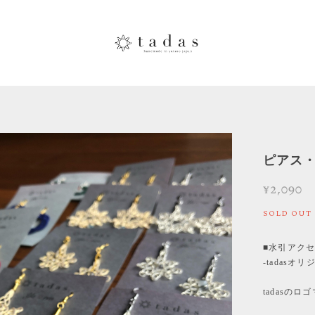
ピアス・
¥2,090
SOLD OUT
■水引アクセサリ
-tadasオ
tadasのロ