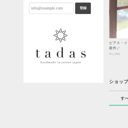
登録
ピアス・イヤリ
新作／
¥1,760
ショッ
す