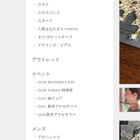
マスク
クロスバンド
スヌード
八尾はなかざり×tadas
タイ/ポケットチーフ
イヤリング・ピアス
アウトレット
イベント
2019 mother's day
2019 tadas×桂樹舎
2020 紬フェア
2021 新作アクセサリー
2025新作アクセサリー
メンズ
アロハシャツ