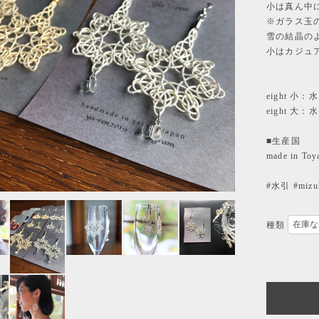
小は真ん中
※ガラス玉
雪の結晶の
小はカジュ
eight 小：
eight 大：
■生産国
made in To
#水引 #mizuh
種類