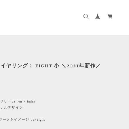
イヤリング： eight 小 ＼2021年新作／
ーya-ren × tadas
リジナルデザイン-
ゴマークをイメージしたeight