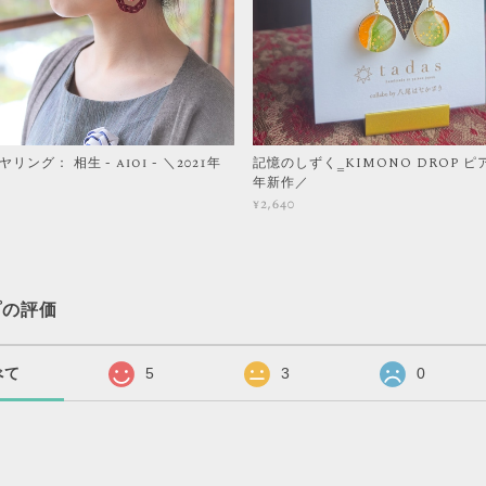
ング： 相生 - aioi - ＼2021年
記憶のしずく‗KIMONO DROP ピア
年新作／
¥2,640
プの評価
べて
5
3
0