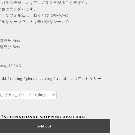
にガラス玉が、大は下にガラス玉が揺らぐデザイン。
の色はランダムです。
ようなフォルムは、動くたびに軽やかに
アルなシーンで、大は華やかなシーンで。
水引部分 4cm
水引部分 5cm
yama, JAPAN
iki #earring #pierced earring #traditional #アクセサリー
International shipping available
Sold out