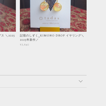
ス ＼2025
記憶のしずく‗KIMONO DROP イヤリング＼
2025年新作／
¥2,640