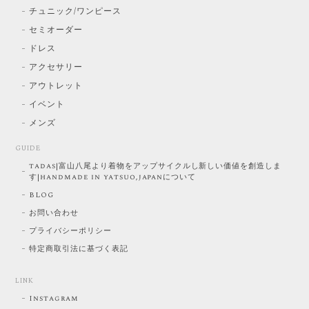
チュニック/ワンピース
セミオーダー
ドレス
アクセサリー
アウトレット
イベント
メンズ
GUIDE
tadas|富山八尾より着物をアップサイクルし新しい価値を創造しま
す|handmade in yatsuo,japanについて
BLOG
お問い合わせ
プライバシーポリシー
特定商取引法に基づく表記
LINK
Instagram