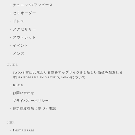
チュニック/ワンピース
セミオーダー
ドレス
アクセサリー
アウトレット
イベント
メンズ
GUIDE
tadas|富山八尾より着物をアップサイクルし新しい価値を創造しま
す|handmade in yatsuo,japanについて
BLOG
お問い合わせ
プライバシーポリシー
特定商取引法に基づく表記
LINK
Instagram